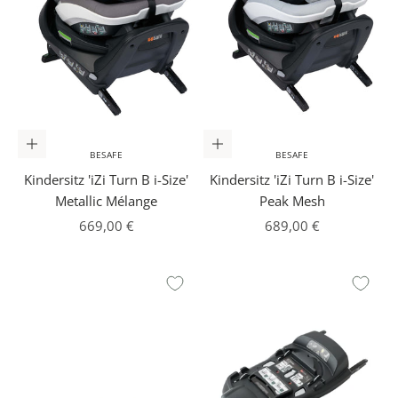
In den Warenkorb
In den Warenkorb
BESAFE
BESAFE
Kindersitz 'iZi Turn B i-Size'
Kindersitz 'iZi Turn B i-Size'
Metallic Mélange
Peak Mesh
Angebot
Angebot
669,00 €
689,00 €