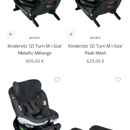
In den Warenkorb
In den Warenkorb
BESAFE
BESAFE
Kindersitz 'iZi Turn M i-Size'
Kindersitz 'iZi Turn M i-Size'
Metallic Mélange
Peak Mesh
Angebot
Angebot
609,00 €
629,00 €