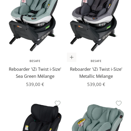
In den Warenkorb
BESAFE
BESAFE
Reboarder 'iZi Twist i-Size'
Reboarder 'iZi Twist i-Size'
Sea Green Mélange
Metallic Mélange
Angebot
Angebot
539,00 €
539,00 €