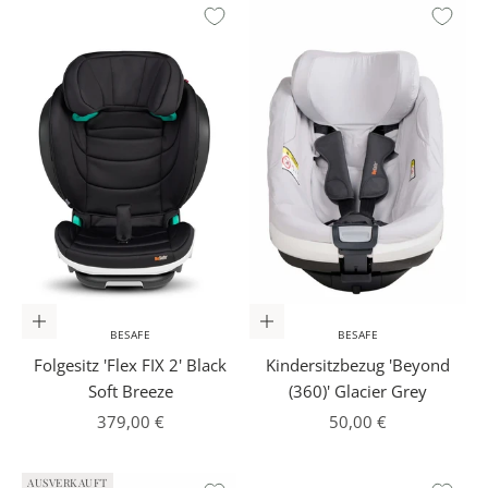
In den Warenkorb
In den Warenkorb
BESAFE
BESAFE
Folgesitz 'Flex FIX 2' Black
Kindersitzbezug 'Beyond
Soft Breeze
(360)' Glacier Grey
Angebot
Angebot
379,00 €
50,00 €
AUSVERKAUFT