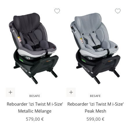
In den Warenkorb
In den Warenkorb
BESAFE
BESAFE
Reboarder 'izi Twist M i-Size'
Reboarder 'izi Twist M i-Size'
Metallic Mélange
Peak Mesh
Angebot
Angebot
579,00 €
599,00 €