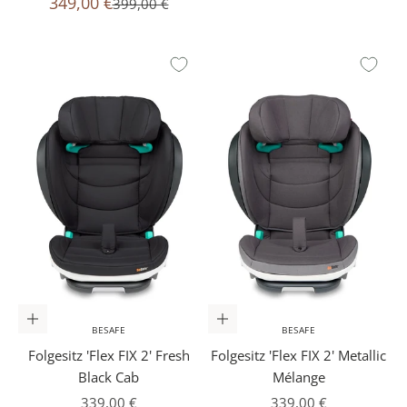
Angebot
349,00 €
Preis
399,00 €
In den Warenkorb
In den Warenkorb
BESAFE
BESAFE
Folgesitz 'Flex FIX 2' Fresh
Folgesitz 'Flex FIX 2' Metallic
Black Cab
Mélange
Angebot
Angebot
339,00 €
339,00 €