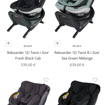
In den Warenkorb
In den Warenkorb
BESAFE
BESAFE
Reboarder 'iZi Twist i-Size'
Reboarder 'iZi Twist B i-Size'
Fresh Black Cab
Sea Green Mélange
Angebot
Angebot
539,00 €
639,00 €