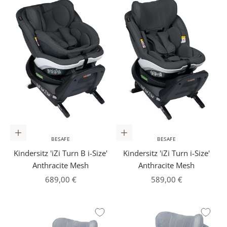
In den Warenkorb
In den Warenkorb
BESAFE
BESAFE
Kindersitz 'iZi Turn B i-Size'
Kindersitz 'iZi Turn i-Size'
Anthracite Mesh
Anthracite Mesh
Angebot
Angebot
689,00 €
589,00 €