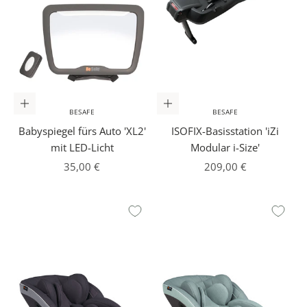
In den Warenkorb
In den Warenkorb
BESAFE
BESAFE
Babyspiegel fürs Auto 'XL2'
ISOFIX-Basisstation 'iZi
mit LED-Licht
Modular i-Size'
Angebot
Angebot
35,00 €
209,00 €