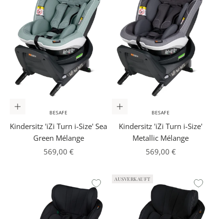
In den Warenkorb
In den Warenkorb
BESAFE
BESAFE
Kindersitz 'iZi Turn i-Size' Sea
Kindersitz 'iZi Turn i-Size'
Green Mélange
Metallic Mélange
Angebot
Angebot
569,00 €
569,00 €
AUSVERKAUFT