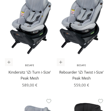
In den Warenkorb
In den Warenkorb
BESAFE
BESAFE
Kindersitz 'iZi Turn i-Size'
Reboarder 'iZi Twist i-Size'
Peak Mesh
Peak Mesh
Angebot
Angebot
589,00 €
559,00 €