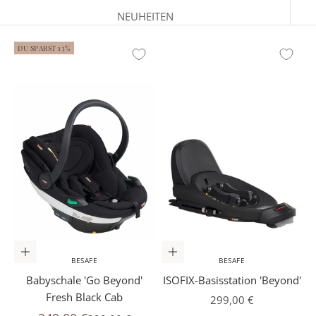
NEUHEITEN
DU SPARST 13%
In den Warenkorb
In den Warenkorb
BESAFE
BESAFE
Babyschale 'Go Beyond'
ISOFIX-Basisstation 'Beyond'
Fresh Black Cab
Angebot
299,00 €