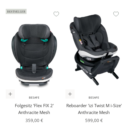
BESTSELLER
In den Warenkorb
In den Warenkorb
BESAFE
BESAFE
Folgesitz 'Flex FIX 2'
Reboarder 'izi Twist M i-Size'
Anthracite Mesh
Anthracite Mesh
Angebot
Angebot
359,00 €
599,00 €