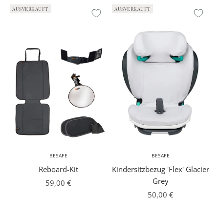
AUSVERKAUFT
AUSVERKAUFT
BESAFE
BESAFE
Reboard-Kit
Kindersitzbezug 'Flex' Glacier
Grey
Angebot
59,00 €
Angebot
50,00 €