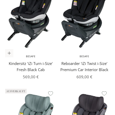
In den Warenkorb
BESAFE
BESAFE
Kindersitz 'iZi Turn i-Size'
Reboarder 'iZi Twist i-Size'
Fresh Black Cab
Premium Car Interior Black
Angebot
Angebot
569,00 €
609,00 €
AUSVERKAUFT