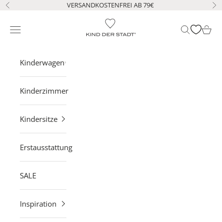
Zum Inhalt springen
VERSANDKOSTENFREI AB 79€
Zurück
Vo
KIND DER STADT
Navigationsmenü öffnen
Suche öffne
Waren
Kinderwagen
Kinderzimmer
Kindersitze
Erstausstattung
SALE
Inspiration