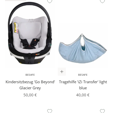
In den Warenkorb
BESAFE
BESAFE
Kindersitzbezug 'Go Beyond'
Tragehilfe 'iZi Transfer' light
Glacier Grey
blue
Angebot
Angebot
50,00 €
40,00 €