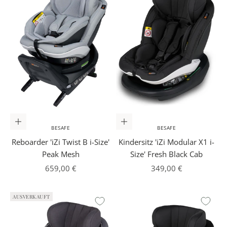
In den Warenkorb
In den Warenkorb
BESAFE
BESAFE
Reboarder 'iZi Twist B i-Size'
Kindersitz 'iZi Modular X1 i-
Peak Mesh
Size' Fresh Black Cab
Angebot
Angebot
659,00 €
349,00 €
AUSVERKAUFT