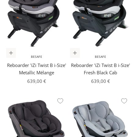
In den Warenkorb
In den Warenkorb
BESAFE
BESAFE
Reboarder 'iZi Twist B i-Size'
Reboarder 'iZi Twist B i-Size'
Metallic Mélange
Fresh Black Cab
Angebot
Angebot
639,00 €
639,00 €