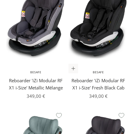
In den Warenkorb
BESAFE
BESAFE
Reboarder 'iZi Modular RF
Reboarder 'iZi Modular RF
X1 i-Size' Metallic Mélange
X1 i-Size' Fresh Black Cab
Angebot
Angebot
349,00 €
349,00 €