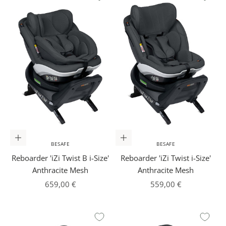
In den Warenkorb
In den Warenkorb
BESAFE
BESAFE
Reboarder 'iZi Twist B i-Size'
Reboarder 'iZi Twist i-Size'
Anthracite Mesh
Anthracite Mesh
Angebot
Angebot
659,00 €
559,00 €