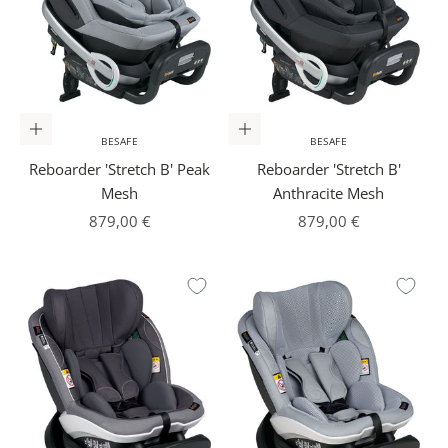
In den Warenkorb
In den Warenkorb
BESAFE
BESAFE
Reboarder 'Stretch B' Peak
Reboarder 'Stretch B'
Mesh
Anthracite Mesh
Angebot
Angebot
879,00 €
879,00 €