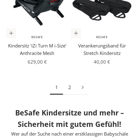
In den Warenkorb
In den Warenkorb
BESAFE
BESAFE
Kindersitz 'iZi Turn M i-Size'
Verankerungsband für
Anthracite Mesh
Stretch Kindersitz
Angebot
Angebot
629,00 €
40,00 €
1
2
BeSafe Kindersitze und mehr –
Sicherheit mit gutem Gefühl!
Wer auf der Suche nach einer erstklassigen Babyschale