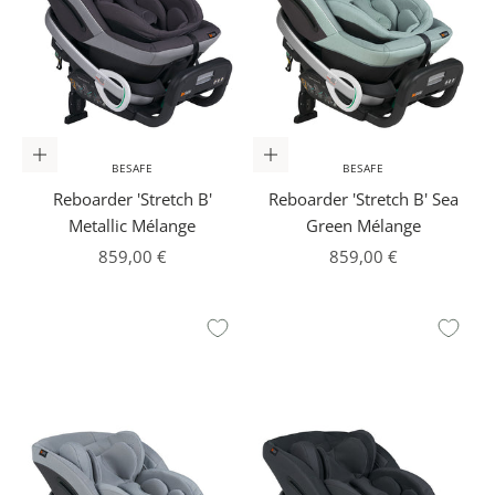
In den Warenkorb
In den Warenkorb
BESAFE
BESAFE
Reboarder 'Stretch B'
Reboarder 'Stretch B' Sea
Metallic Mélange
Green Mélange
Angebot
Angebot
859,00 €
859,00 €