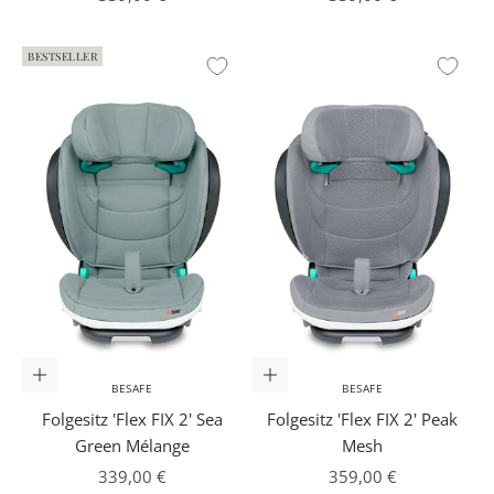
BESTSELLER
In den Warenkorb
In den Warenkorb
BESAFE
BESAFE
Folgesitz 'Flex FIX 2' Sea
Folgesitz 'Flex FIX 2' Peak
Green Mélange
Mesh
Angebot
Angebot
339,00 €
359,00 €