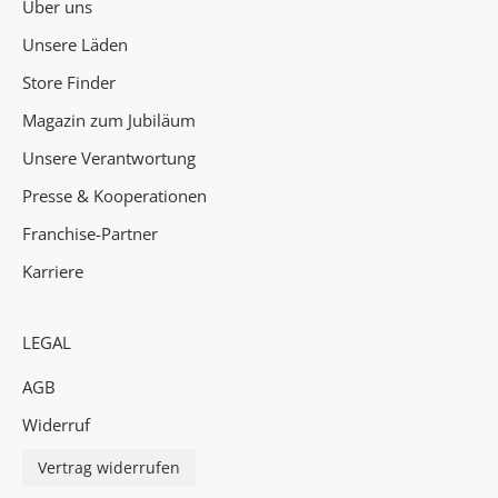
Über uns
&
H
Unsere Läden
i
Store Finder
g
Magazin zum Jubiläum
h
l
Unsere Verantwortung
i
Presse & Kooperationen
g
h
Franchise-Partner
t
Karriere
s
i
n
LEGAL
d
AGB
e
i
Widerruf
n
P
Vertrag widerrufen
o