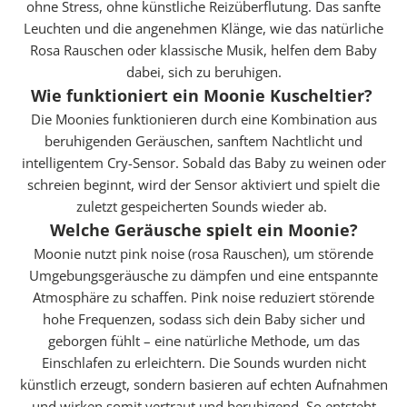
ohne Stress, ohne künstliche Reizüberflutung. Das sanfte
Leuchten und die angenehmen Klänge, wie das natürliche
Rosa Rauschen oder klassische Musik, helfen dem Baby
W
dabei, sich zu beruhigen.
E
Wie funktioniert ein Moonie Kuscheltier?
R
Die Moonies funktionieren durch eine Kombination aus
D
beruhigenden Geräuschen, sanftem Nachtlicht und
E
intelligentem Cry-Sensor. Sobald das Baby zu weinen oder
E
schreien beginnt, wird der Sensor aktiviert und spielt die
I
zuletzt gespeicherten Sounds wieder ab.
N
Welche Geräusche spielt ein Moonie?
K
Moonie nutzt pink noise (rosa Rauschen), um störende
I
Umgebungsgeräusche zu dämpfen und eine entspannte
N
Atmosphäre zu schaffen. Pink noise reduziert störende
D
hohe Frequenzen, sodass sich dein Baby sicher und
D
geborgen fühlt – eine natürliche Methode, um das
E
Einschlafen zu erleichtern. Die Sounds wurden nicht
R
künstlich erzeugt, sondern basieren auf echten Aufnahmen
S
und wirken somit vertraut und beruhigend. So entsteht