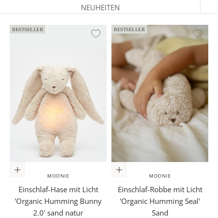
NEUHEITEN
BESTSELLER
BESTSELLER
In den Warenkorb
In den Warenkorb
MOONIE
MOONIE
Einschlaf-Hase mit Licht
Einschlaf-Robbe mit Licht
'Organic Humming Bunny
'Organic Humming Seal'
2.0' sand natur
Sand