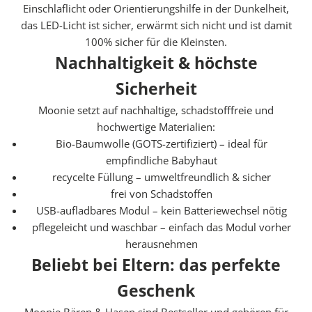
Einschlaflicht oder Orientierungshilfe in der Dunkelheit,
P
das LED-Licht ist sicher, erwärmt sich nicht und ist damit
D
100% sicher für die Kleinsten.
F
Nachhaltigkeit & höchste
C
h
Sicherheit
e
Moonie setzt auf nachhaltige, schadstofffreie und
c
hochwertige Materialien:
k
Bio-Baumwolle (GOTS-zertifiziert) – ideal für
l
empfindliche Babyhaut
i
recycelte Füllung – umweltfreundlich & sicher
s
frei von Schadstoffen
t
USB-aufladbares Modul – kein Batteriewechsel nötig
e
pflegeleicht und waschbar – einfach das Modul vorher
n
herausnehmen
f
Beliebt bei Eltern: das perfekte
ü
r
Geschenk
d
Moonie Bären & Hasen sind Bestseller und gehören für