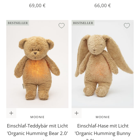
Angebot
Angebot
69,00 €
66,00 €
BESTSELLER
BESTSELLER
In den Warenkorb
In den Warenkorb
MOONIE
MOONIE
Einschlaf-Teddybär mit Licht
Einschlaf-Hase mit Licht
'Organic Humming Bear 2.0'
'Organic Humming Bunny