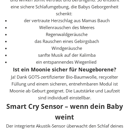
T
eine sichere Schlafumgebung, die Babys Geborgenheit
A
schenkt:
D
der vertraute Herzschlag aus Mamas Bauch
T
Wellenrauschen des Meeres
N
Regenwaldgeräusche
E
das Rauschen eines Gebirgsbach
W
Windgeräusche
S
sanfte Musik auf der Kalimba
L
ein entspannendes Wiegenlied
E
Ist ein Moonie sicher für Neugeborene?
T
Ja! Dank GOTS-zertifizierter Bio-Baumwolle, recycelter
T
Füllung und einem sicheren, entnehmbaren Modul ist
E
Moonie ab Geburt geeignet. Die Lautstärke und Laufzeit
R
sind individuell einstellbar.
✓
Smart Cry Sensor – wenn dein Baby
e
weint
r
h
Der integrierte Akustik-Sensor überwacht den Schlaf deines