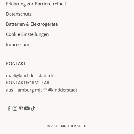
Erklärung zur Barrierefreiheit
s
t
Datenschutz
f
Batterien & Elektrogeräte
a
Cookie Einstellungen
c
h
Impressum
✓
KONTAKT
I
n
mail@kind-der-stadt.de
f
KONTAKTFORMULAR
o
aus Hamburg mit ♡ #kindderstadt
r
m
a
t
i
© 2026 - KIND DER STADT
o