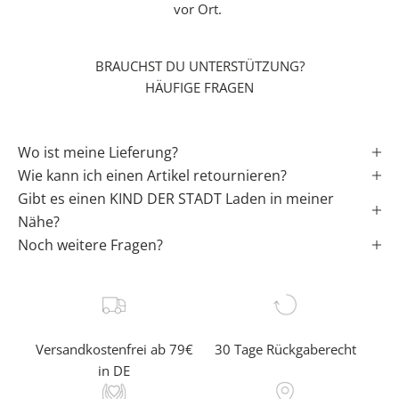
vor Ort.
t
i
n
BRAUCHST DU UNTERSTÜTZUNG?
s
HÄUFIGE FRAGEN
L
e
b
Wo ist meine Lieferung?
e
Wie kann ich einen Artikel retournieren?
n
Gibt es einen KIND DER STADT Laden in meiner
✓
Nähe?
Noch weitere Fragen?
e
r
f
a
h
Versandkostenfrei ab 79€
30 Tage Rückgaberecht
r
in DE
e
a