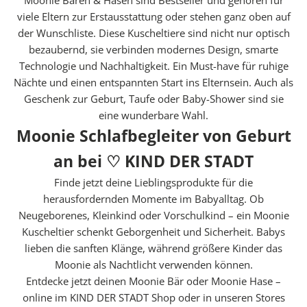
e
viele Eltern zur Erstausstattung oder stehen ganz oben auf
i
der Wunschliste. Diese Kuscheltiere sind nicht nur optisch
n
bezaubernd, sie verbinden modernes Design, smarte
e
Technologie und Nachhaltigkeit. Ein Must-have für ruhige
n
Nächte und einen entspannten Start ins Elternsein. Auch als
b
Geschenk zur Geburt, Taufe oder Baby-Shower sind sie
e
eine wunderbare Wahl.
s
Moonie Schlafbegleiter von Geburt
o
n
an bei ♡ KIND DER STADT
d
Finde jetzt deine Lieblingsprodukte für die
e
herausfordernden Momente im Babyalltag. Ob
r
Neugeborenes, Kleinkind oder Vorschulkind – ein Moonie
e
Kuscheltier schenkt Geborgenheit und Sicherheit. Babys
n
lieben die sanften Klänge, während größere Kinder das
S
Moonie als Nachtlicht verwenden können.
t
Entdecke jetzt deinen Moonie Bär oder Moonie Hase –
a
online im KIND DER STADT Shop oder in unseren Stores
r