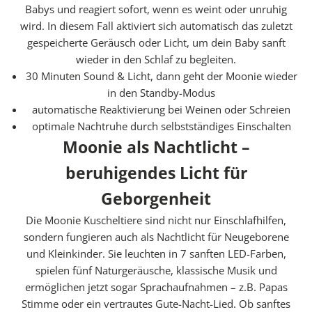
a
Babys und reagiert sofort, wenn es weint oder unruhig
l
wird. In diesem Fall aktiviert sich automatisch das zuletzt
t
gespeicherte Geräusch oder Licht, um dein Baby sanft
e
wieder in den Schlaf zu begleiten.
k
30 Minuten Sound & Licht, dann geht der Moonie wieder
o
in den Standby-Modus
s
automatische Reaktivierung bei Weinen oder Schreien
t
optimale Nachtruhe durch selbstständiges Einschalten
e
Moonie als Nachtlicht –
n
beruhigendes Licht für
l
o
Geborgenheit
s
Die Moonie Kuscheltiere sind nicht nur Einschlafhilfen,
u
sondern fungieren auch als Nachtlicht für Neugeborene
n
und Kleinkinder. Sie leuchten in 7 sanften LED-Farben,
s
spielen fünf Naturgeräusche, klassische Musik und
e
ermöglichen jetzt sogar Sprachaufnahmen – z.B. Papas
r
Stimme oder ein vertrautes Gute-Nacht-Lied. Ob sanftes
e