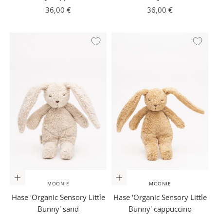
Angebot
Angebot
36,00 €
36,00 €
In den Warenkorb
In den Warenkorb
MOONIE
MOONIE
Hase 'Organic Sensory Little
Hase 'Organic Sensory Little
Bunny' sand
Bunny' cappuccino