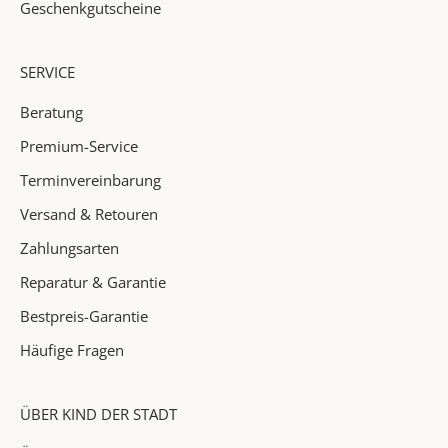
N
Geschenkgutscheine
e
u
SERVICE
h
e
Beratung
i
Premium-Service
t
e
Terminvereinbarung
n
Versand & Retouren
✓
Zahlungsarten
A
Reparatur & Garantie
k
Bestpreis-Garantie
t
i
Häufige Fragen
o
n
e
ÜBER KIND DER STADT
n