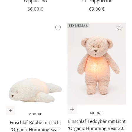
cappuccino
2.0' cappuccino
Angebot
Angebot
66,00 €
69,00 €
BESTSELLER
In den Warenkorb
In den Warenkorb
MOONIE
MOONIE
Einschlaf-Teddybär mit Licht
Einschlaf-Robbe mit Licht
'Organic Humming Bear 2.0'
'Organic Humming Seal'