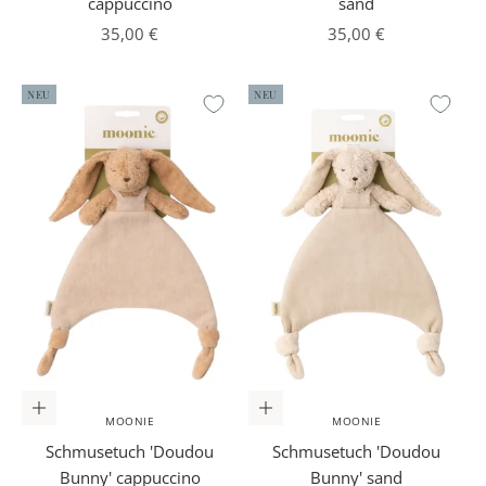
cappuccino
sand
Angebot
Angebot
35,00 €
35,00 €
NEU
NEU
In den Warenkorb
In den Warenkorb
MOONIE
MOONIE
Schmusetuch 'Doudou
Schmusetuch 'Doudou
Bunny' cappuccino
Bunny' sand