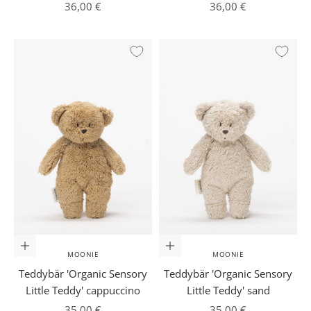
Angebot
Angebot
36,00 €
36,00 €
In den Warenkorb
In den Warenkorb
MOONIE
MOONIE
Teddybär 'Organic Sensory
Teddybär 'Organic Sensory
Little Teddy' cappuccino
Little Teddy' sand
Angebot
Angebot
35,00 €
35,00 €