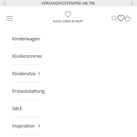
Zum Inhalt springen
VERSANDKOSTENFREI AB 79€
Zurück
Vo
KIND DER STADT
Navigationsmenü öffnen
Suche öffne
Waren
Kinderwagen
Kinderzimmer
Kindersitze
Erstausstattung
SALE
Inspiration