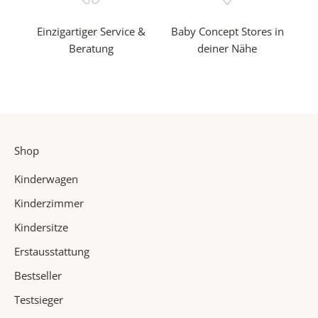
l
Einzigartiger Service &
Baby Concept Stores in
s
Beratung
deiner Nähe
e
r
s
t
e
r
Shop
v
o
Kinderwagen
n
u
Kinderzimmer
n
Kindersitze
s
Erstausstattung
e
r
Bestseller
e
Testsieger
n