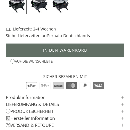
D
E
R
S
Lieferzeit: 2-4 Wochen
T
Siehe
Lieferzeiten
außerhalb Deutschlands
A
D
IN DEN WARENKORB
T
AUF DIE WUNSCHLISTE
N
E
W
SICHER BEZAHLEN MIT
S
L
E
Produktinformation
T
LIEFERUMFANG & DETAILS
T
PRODUKTSICHERHEIT
E
Hersteller Information
R
VERSAND & RETOURE