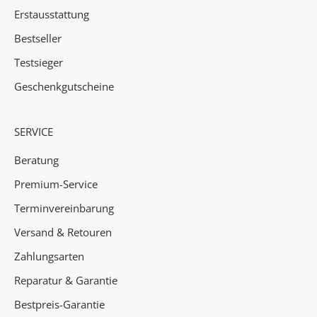
Erstausstattung
e
r
Bestseller
e
Testsieger
n
N
Geschenkgutscheine
e
u
SERVICE
h
e
Beratung
i
Premium-Service
t
e
Terminvereinbarung
n
Versand & Retouren
✓
Zahlungsarten
A
Reparatur & Garantie
k
Bestpreis-Garantie
t