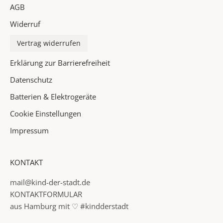
AGB
e
i
Widerruf
n
P
Vertrag widerrufen
o
Erklärung zur Barrierefreiheit
s
t
Datenschutz
f
Batterien & Elektrogeräte
a
Cookie Einstellungen
c
h
Impressum
✓
KONTAKT
I
n
mail@kind-der-stadt.de
f
KONTAKTFORMULAR
o
aus Hamburg mit ♡ #kindderstadt
r
m