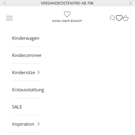
Zum Inhalt springen
VERSANDKOSTENFREI AB 79€
Zurück
Vo
KIND DER STADT
Navigationsmenü öffnen
Suche öffne
Waren
Kinderwagen
Kinderzimmer
Kindersitze
Erstausstattung
SALE
Inspiration