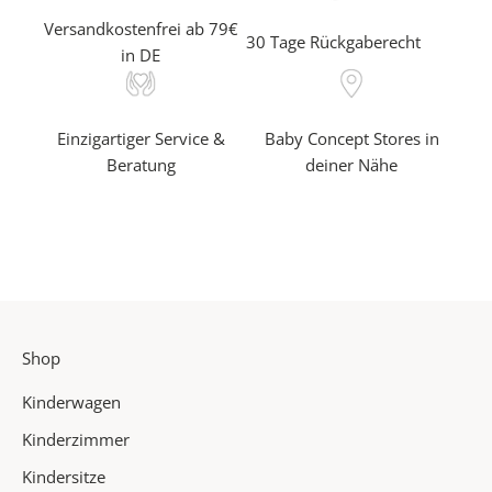
a
Versandkostenfrei ab 79€
30 Tage Rückgaberecht
h
in DE
r
e
a
Einzigartiger Service &
Baby Concept Stores in
l
Beratung
deiner Nähe
s
e
r
s
t
e
r
Shop
v
o
Kinderwagen
n
u
Kinderzimmer
n
Kindersitze
s