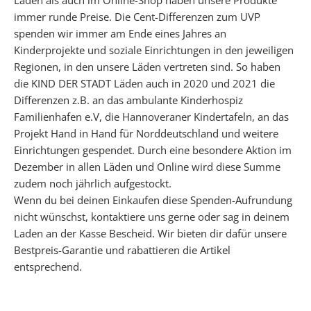
f
immer runde Preise. Die Cent-Differenzen zum UVP
ü
spenden wir immer am Ende eines Jahres an
r
Kinderprojekte und soziale Einrichtungen in den jeweiligen
d
Regionen, in den unsere Läden vertreten sind. So haben
e
die KIND DER STADT Läden auch in 2020 und 2021 die
i
Differenzen z.B. an das ambulante Kinderhospiz
n
Familienhafen e.V, die Hannoveraner Kindertafeln, an das
e
Projekt Hand in Hand für Norddeutschland und weitere
n
Einrichtungen gespendet. Durch eine besondere Aktion im
b
Dezember in allen Läden und Online wird diese Summe
e
zudem noch jährlich aufgestockt.
s
Wenn du bei deinen Einkaufen diese Spenden-Aufrundung
o
nicht wünschst, kontaktiere uns gerne oder sag in deinem
n
Laden an der Kasse Bescheid. Wir bieten dir dafür unsere
d
Bestpreis-Garantie und rabattieren die Artikel
e
entsprechend.
r
e