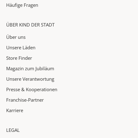
i
Häufige Fragen
o
n
e
ÜBER KIND DER STADT
n
Über uns
&
H
Unsere Läden
i
Store Finder
g
Magazin zum Jubiläum
h
l
Unsere Verantwortung
i
Presse & Kooperationen
g
h
Franchise-Partner
t
Karriere
s
i
n
LEGAL
d