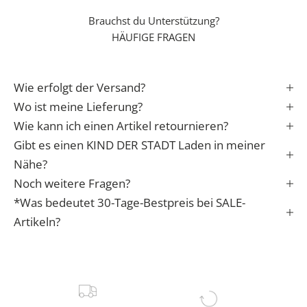
n
Brauchst du Unterstützung?
S
HÄUFIGE FRAGEN
t
a
r
Wie erfolgt der Versand?
t
i
Wo ist meine Lieferung?
n
Wie kann ich einen Artikel retournieren?
s
Gibt es einen KIND DER STADT Laden in meiner
L
Nähe?
e
Noch weitere Fragen?
b
*Was bedeutet 30-Tage-Bestpreis bei SALE-
e
n
Artikeln?
✓
e
r
f