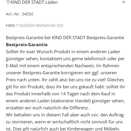
✓
KIND DER STADT Läden
Art.-Nr. 34050
e
r
HAN:
11024329-MetallicM-Std
h
a
Bestpreis-Garantie bei KIND DER STADT
Bestpreis-Garantie
l
Bestpreis-Garantie
t
Solltet ihr euer Wunsch-Produkt in einem anderen Laden
e
günstiger sehen, kontaktiert uns gerne telefonisch oder per
k
E-Mail mit einem entsprechenden Nachweis. Im Rahmen
o
unserer Bestpreis-Garantie korrigieren wir ggf. unseren
s
Preis nach unten. Ihr zahlt also bei uns nie zu viel! Gleiches
t
gilt für ein Produkt, dass ihr bei uns gekauft habt: solltet ihr
e
das Produkt innerhalb von 14 Tagen nach dem Kauf in
n
einem anderen Laden (stationärer Handel) günstiger sehen,
l
erstatten wir euch natürlich die Differenz.
o
Wir behalten uns in diesem Fall aber auch vor, den Auftrag
s
zu stornieren, wenn er wirtschaftlich nicht sinnvoll für uns
u
ist. Dies gilt natürlich auch bei Kinderwagen und Möbeln.