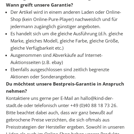
n
Wann greift unsere Garantie?
s
Der Artikel wird in einem anderen Laden oder Online-
e
Shop (kein Online-Pure-Player) nachweislich und für
r
jedermann zugänglich günstiger angeboten.
e
Es handelt sich um die gleiche Ausführung (d.h. gleiche
P
Marke, gleiches Modell, gleiche Farbe, gleiche Größe,
D
gleiche Verfügbarkeit etc.)
F
Ausgenommen sind Abverkäufe auf Internet-
C
Auktionsseiten (z.B. ebay)
h
Ebenfalls ausgeschlossen sind zeitlich begrenzte
e
Aktionen oder Sonderangebote.
c
Du möchtest unsere Bestpreis-Garantie in Anspruch
k
nehmen?
l
Kontaktiere uns gerne per E-Mail an hallo@kind-der-
i
stadt.de oder telefonisch unter +49 (0)40 88 18 73 26.
s
Bitte beachtet dabei auch, dass wir ganz bewußt auf
t
gebrochene Preise verzichten, die sich oftmals aus
e
Preisstrategien der Hersteller ergeben. Sowohl in unseren
n
Läden als auch im Online-Shop haben unsere Produkte