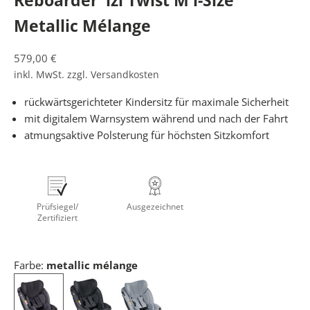
Reboarder 'izi Twist M i-Size'
Metallic Mélange
Angebot
579,00 €
inkl. MwSt. zzgl.
Versandkosten
rückwärtsgerichteter Kindersitz für maximale Sicherheit
mit digitalem Warnsystem während und nach der Fahrt
W
atmungsaktive Polsterung für höchsten Sitzkomfort
E
R
D
E
Prüfsiegel/
Ausgezeichnet
E
Zertifiziert
I
N
K
Farbe:
metallic mélange
I
N
D