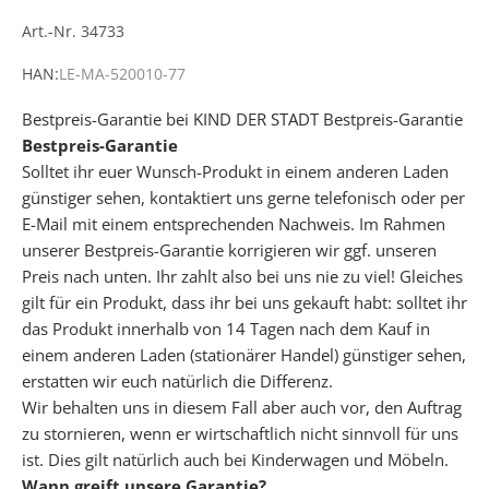
Art.-Nr. 34733
e
r
HAN:
LE-MA-520010-77
h
a
Bestpreis-Garantie bei KIND DER STADT
Bestpreis-Garantie
l
Bestpreis-Garantie
t
Solltet ihr euer Wunsch-Produkt in einem anderen Laden
e
günstiger sehen, kontaktiert uns gerne telefonisch oder per
k
E-Mail mit einem entsprechenden Nachweis. Im Rahmen
o
unserer Bestpreis-Garantie korrigieren wir ggf. unseren
s
Preis nach unten. Ihr zahlt also bei uns nie zu viel! Gleiches
t
gilt für ein Produkt, dass ihr bei uns gekauft habt: solltet ihr
e
das Produkt innerhalb von 14 Tagen nach dem Kauf in
n
einem anderen Laden (stationärer Handel) günstiger sehen,
l
erstatten wir euch natürlich die Differenz.
o
Wir behalten uns in diesem Fall aber auch vor, den Auftrag
s
zu stornieren, wenn er wirtschaftlich nicht sinnvoll für uns
u
ist. Dies gilt natürlich auch bei Kinderwagen und Möbeln.
n
Wann greift unsere Garantie?