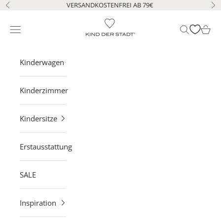
Zum Inhalt springen
VERSANDKOSTENFREI AB 79€
Zurück
Vo
KIND DER STADT
Navigationsmenü öffnen
Suche öffne
Waren
Kinderwagen
Kinderzimmer
Kindersitze
Erstausstattung
SALE
Inspiration