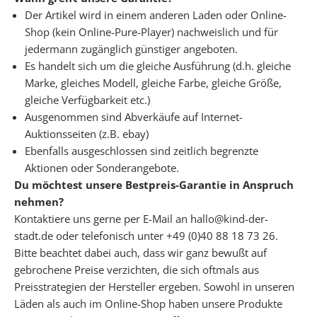
s
Der Artikel wird in einem anderen Laden oder Online-
e
Shop (kein Online-Pure-Player) nachweislich und für
r
jedermann zugänglich günstiger angeboten.
e
Es handelt sich um die gleiche Ausführung (d.h. gleiche
P
Marke, gleiches Modell, gleiche Farbe, gleiche Größe,
D
gleiche Verfügbarkeit etc.)
F
Ausgenommen sind Abverkäufe auf Internet-
C
Auktionsseiten (z.B. ebay)
h
Ebenfalls ausgeschlossen sind zeitlich begrenzte
e
Aktionen oder Sonderangebote.
c
Du möchtest unsere Bestpreis-Garantie in Anspruch
k
nehmen?
l
Kontaktiere uns gerne per E-Mail an hallo@kind-der-
i
stadt.de oder telefonisch unter +49 (0)40 88 18 73 26.
s
Bitte beachtet dabei auch, dass wir ganz bewußt auf
t
gebrochene Preise verzichten, die sich oftmals aus
e
Preisstrategien der Hersteller ergeben. Sowohl in unseren
n
Läden als auch im Online-Shop haben unsere Produkte