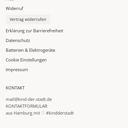
i
Widerruf
n
P
Vertrag widerrufen
o
Erklärung zur Barrierefreiheit
s
t
Datenschutz
f
Batterien & Elektrogeräte
a
Cookie Einstellungen
c
h
Impressum
✓
KONTAKT
I
n
mail@kind-der-stadt.de
f
KONTAKTFORMULAR
o
aus Hamburg mit ♡ #kindderstadt
r
m