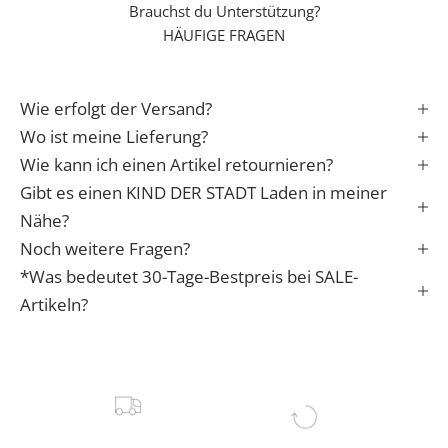
Brauchst du Unterstützung?
S
HÄUFIGE FRAGEN
t
a
r
Wie erfolgt der Versand?
t
i
Wo ist meine Lieferung?
n
Wie kann ich einen Artikel retournieren?
s
Gibt es einen KIND DER STADT Laden in meiner
L
Nähe?
e
Noch weitere Fragen?
b
*Was bedeutet 30-Tage-Bestpreis bei SALE-
e
n
Artikeln?
✓
e
r
f
a