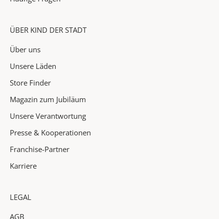
o
n
e
ÜBER KIND DER STADT
n
Über uns
&
H
Unsere Läden
i
Store Finder
g
Magazin zum Jubiläum
h
l
Unsere Verantwortung
i
Presse & Kooperationen
g
h
Franchise-Partner
t
Karriere
s
i
n
LEGAL
d
AGB
e