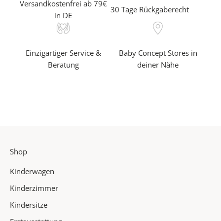
Versandkostenfrei ab 79€
30 Tage Rückgaberecht
h
in DE
r
e
a
Einzigartiger Service &
Baby Concept Stores in
l
Beratung
deiner Nähe
s
e
r
s
t
e
r
Shop
v
o
Kinderwagen
n
u
Kinderzimmer
n
Kindersitze
s