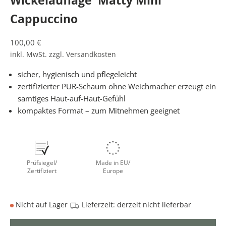
Wickelauflage 'Matty Mini'
Cappuccino
Angebot
100,00 €
inkl. MwSt. zzgl.
Versandkosten
sicher, hygienisch und pflegeleicht
W
zertifizierter PUR-Schaum ohne Weichmacher erzeugt ein
E
samtiges Haut-auf-Haut-Gefühl
R
kompaktes Format – zum Mitnehmen geeignet
D
E
E
I
Prüfsiegel/
Made in EU/
N
Zertifiziert
Europe
K
I
N
Nicht auf Lager
Lieferzeit: derzeit nicht lieferbar
D