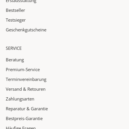
Erstausstattung
e
r
Bestseller
e
Testsieger
n
N
Geschenkgutscheine
e
u
SERVICE
h
e
Beratung
i
Premium-Service
t
e
Terminvereinbarung
n
Versand & Retouren
✓
Zahlungsarten
A
Reparatur & Garantie
k
Bestpreis-Garantie
t
i
Häufige Fragen