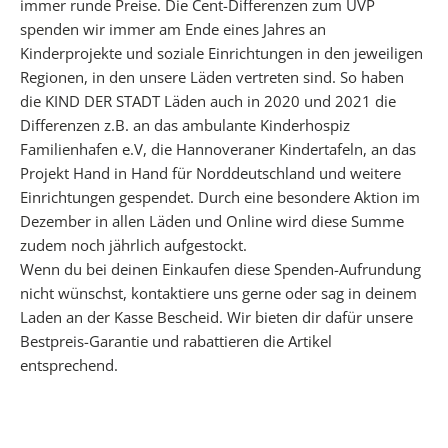
f
immer runde Preise. Die Cent-Differenzen zum UVP
ü
spenden wir immer am Ende eines Jahres an
r
Kinderprojekte und soziale Einrichtungen in den jeweiligen
d
Regionen, in den unsere Läden vertreten sind. So haben
e
die KIND DER STADT Läden auch in 2020 und 2021 die
i
Differenzen z.B. an das ambulante Kinderhospiz
n
Familienhafen e.V, die Hannoveraner Kindertafeln, an das
e
Projekt Hand in Hand für Norddeutschland und weitere
n
Einrichtungen gespendet. Durch eine besondere Aktion im
b
Dezember in allen Läden und Online wird diese Summe
e
zudem noch jährlich aufgestockt.
s
Wenn du bei deinen Einkaufen diese Spenden-Aufrundung
o
nicht wünschst, kontaktiere uns gerne oder sag in deinem
n
Laden an der Kasse Bescheid. Wir bieten dir dafür unsere
d
Bestpreis-Garantie und rabattieren die Artikel
e
entsprechend.
r
e
n